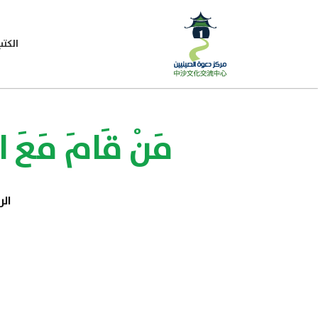
الكتب
مَنْ قَامَ مَعَ الإ
ال