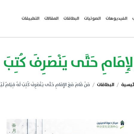
الفيديوهات
الصوتيات
البطاقات
المقالات
التطبيقات
ِمَامِ حَتَّى يَنْصَرِفَ كُتِبَ لَه
رئيسية
البطاقات
مَنْ قَامَ مَعَ الإِمَامِ حَتَّى يَنْصَرِفَ كُتِبَ لَهُ قِيَامُ لَيْل