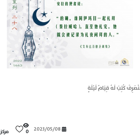
صَرِفَ كُتِبَ لَهُ قِيَامُ لَيْلَةٍ
2023/05/08
0
مركز