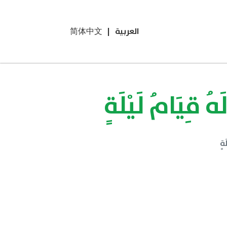
العربية
|
简体中文
ُ قِيَامُ لَيْلَةٍ
َةٍ