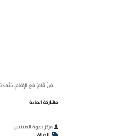
مَنْ قَامَ مَعَ الإِمَامِ حَتَّى يَنْ
مشاركة المادة
مركز دعوة الصينيين
الصلاة