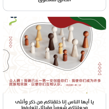
يا أيها الناس إنا خلقناكم من ذكر وأنثى
وجعلناكم شعوباً وقبائل لتعارفوا