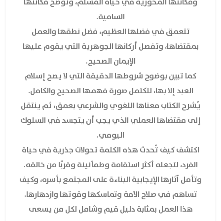
ومكانتها المحورية في حياة المسلم، وتوضح مكانتها
السامية.
تتعمق في فضلها العظيم، فضل نطقها والعمل
بمقتضاها، وتفصل أركانها الجوهرية التي يقوم عليها
الإيمان الصحيح.
كما تبين بوضوح شروطها الدقيقة التي لا يصح إسلام
العبد إلا بها، لتكتمل صورة فهمها الصحيح والكامل.
يُشرح الكتاب معناها اللغوي والشرعي بعمق، ثم ينتقل
إلى مقتضاها العملي الذي يجب أن يتجسد في السلوك
اليومي.
اكتشف كيف تُحدث هذه الكلمة تحولات جذرية في حياة
الفرد، لتجعله أكثر استقامة وطمأنينة وقربًا من خالقه.
وتأمل آثارها الإيجابية البناءة على المجتمع بأسره، وكيف
تساهم في صلاح الأمة وتماسكها وقوتها وازدهارها.
هذا العمل بمثابة دليل قيم وشامل لكل من يسعى