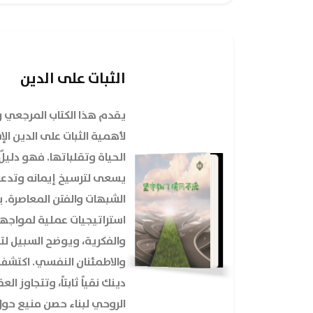
الثبات على الدين
يقدم هذا الكتاب المرجعي 
لأهمية الثبات على الدين 
الحياة وتقلباتها. فهو دليل
يسعى لترسيخ إيمانه وتدع
الشبهات والفتن المعاصرة. 
استراتيجيات عملية لمواجهة
والفكرية، ويوضح السبيل لت
والاطمئنان النفسي. اكتش
دينك نقياً ثابتاً، وتتجاوز ال
الروحي لبناء حصن منيع حو