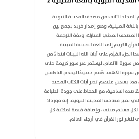
مدينة النبوية باللغة الصينية 2
 المجلد الثاني من مصحف المدينة النبوية
اللغة الصينية، وهو إصدار فريد يجمع بين
 المصحف المدني المبارك، ودقة الترجمة
قرآن الكريم إلى اللغة الصينية المبينة.
 الجزء القيّم على آيات الله البينات ابتداءً من
لآية 147 من سورة الأنعام، ليستمر عبر سور كريمة حتى
آية 34 من سورة الكهف. صُمم خصيصًا ليخدم الناطقين
 مما يسهل عليهم تدبر آيات الكتاب المجيد
صده السامية، مع الحفاظ على جودة الطباعة
التي تميز مصاحف المدينة النبوية. إنه مورد لا
لكل مسلم صيني، وإضافة قيمة لمكتبة كل
نشر نور القرآن في أرجاء العالم.