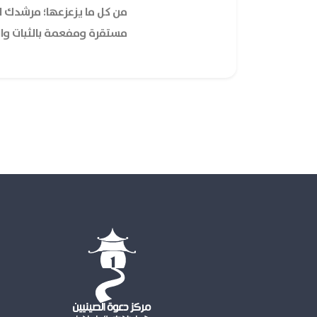
من كل ما يزعزعها؛ مرشدك ال
مستقرة ومفعمة بالثبات وال