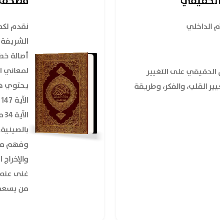
 الحقيقي
مصحف ال
ام الداخلي
نقدم لكم
الشريفة ب
أصالة خط
لمعاني ال
ل الحقيقي على التغيير
يحتوي هذا
ير القلب، والفكر، وطريقة
ا
ال
بالصينية،
وفهم مقا
والإخراج 
غنى عنه 
من يسعى ل