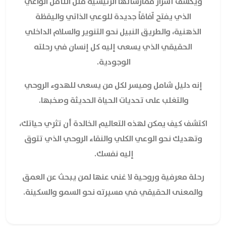
ويكشف أسرار ممارساتها الرئيسية مثل التأمل الواعي
الذي يفتح آفاقاً جديدة للوعي الذاتي واليقظة
الذهنية، والطريق النبيل نحو التنوير والسلام الداخلي
الحقيقي الذي يسعى إليه كل إنسان في رحلته
الوجودية.
إنه دليل شامل وميسر لكل من يسعى للهدوء الروحي
والتغلب على تحديات الحياة الحديثة وصخبها.
اكتشف كيف يمكن لهذه التعاليم الخالدة أن تثري حياتك،
وتهديك نحو الوعي الكلي والنقاء الروحي الذي تتوق
إليه نفسك.
رحلة معرفية وروحية لا غنى عنها لمن يبحث عن العمق
والمعنى الحقيقي في مسيرته نحو السمو والسكينة.