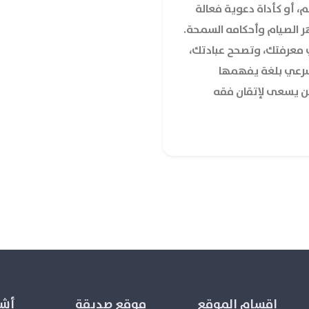
م، أو كأداة دعوية فعالة
ر الصيام وأحكامه السمحة.
ري معرفتك، وتصحح عبادتك،
شرعي بلغة يفهمها
 من يسعى لإتقان فقه
اقسام الموقع
موقع صديقة
أشع