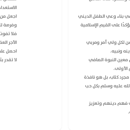
الاستعداد
ي بناء وعي الطفل الديني
اجعل من 
ًا على القيم الإسلامية
وفرصة لت
فلا تفوت
ثمن لكل ولي أمر ومربي
الأجر الع
ه ونبيه.
احصل على
 معين النبوة الصافي
لا تقدر ب
لأولى.
يلة 5/2" ليس مجرد كتاب، بل هو نافذة
لله عليه وسلم بكل حب
فهم دينهم وتعزيز
.