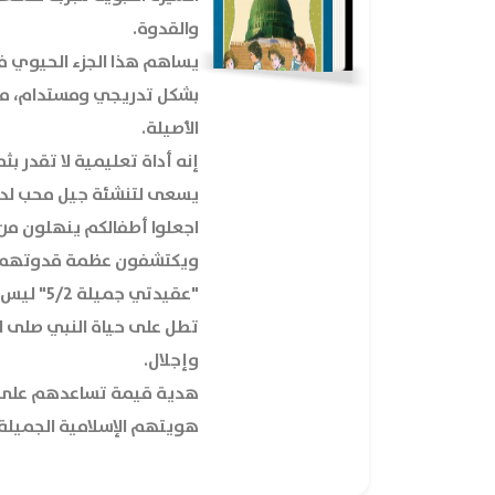
والقدوة.
يساهم هذا الجزء الحيوي ف
بشكل تدريجي ومستدام، مؤكد
الأصيلة.
إنه أداة تعليمية لا تقدر ب
يسعى لتنشئة جيل محب لدين
اجعلوا أطفالكم ينهلون من
ويكتشفون عظمة قدوتهم ا
"عقيدتي جم
تطل على حياة النبي صلى ا
وإجلال.
هدية قيمة تساعدهم على 
هويتهم الإسلامية الجميلة