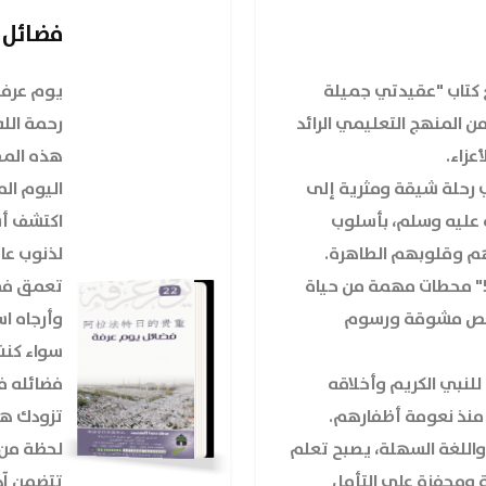
فضائل 
ع كتاب "عقيدتي جميلة
يوم عرفة
ل من المنهج التعليمي الرائد
رحمة الل
عزاء.
هذه المطو
ي رحلة شيقة ومثرية إلى
اليوم الم
 عليه وسلم، بأسلوب
اكتشف أس
م وقلوبهم الطاهرة.
لذنوب عام
يتناول "عقيدتي جميلة 5/2" محطات مهمة من حياة
تعمق في 
 بقصص مشوقة ورسوم
وأرجاه اس
سواء كنت 
نبي الكريم وأخلاقه
فضائله ف
منذ نعومة أظفارهم.
تزودك هذ
 واللغة السهلة، يصبح تعلم
لحظة من 
ة ومحفزة على التأمل
تتضمن آد