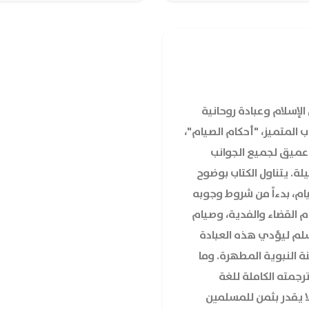
الإسلام وعبادة روحانية
 المتميز، "أحكام الصيام"،
م عميق لجميع الجوانب
لة. يتناول الكتاب بوضوح
ام، بدءاً من شروط وجوبه
م القضاء والفدية، وصيام
سلم ليؤدي هذه العبادة
نة النبوية المطهرة. وما
ترجمته الكاملة للغة
لا يقدر بثمن للمسلمين