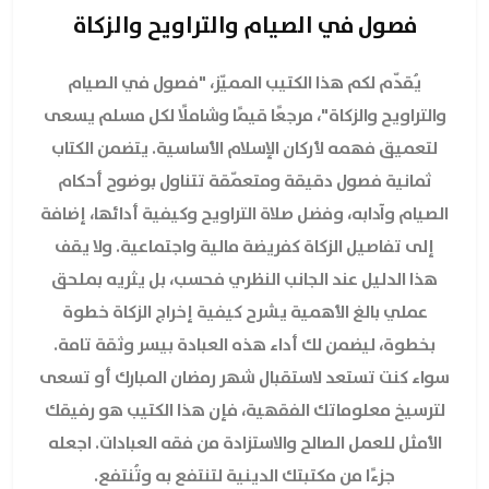
فصول في الصيام والتراويح والزكاة
يُقدّم لكم هذا الكتيب المميّز، "فصول في الصيام
والتراويح والزكاة"، مرجعًا قيمًا وشاملًا لكل مسلم يسعى
لتعميق فهمه لأركان الإسلام الأساسية. يتضمن الكتاب
ثمانية فصول دقيقة ومتعمّقة تتناول بوضوح أحكام
الصيام وآدابه، وفضل صلاة التراويح وكيفية أدائها، إضافة
إلى تفاصيل الزكاة كفريضة مالية واجتماعية. ولا يقف
هذا الدليل عند الجانب النظري فحسب، بل يثريه بملحق
عملي بالغ الأهمية يشرح كيفية إخراج الزكاة خطوة
بخطوة، ليضمن لك أداء هذه العبادة بيسر وثقة تامة.
سواء كنت تستعد لاستقبال شهر رمضان المبارك أو تسعى
لترسيخ معلوماتك الفقهية، فإن هذا الكتيب هو رفيقك
الأمثل للعمل الصالح والاستزادة من فقه العبادات. اجعله
جزءًا من مكتبتك الدينية لتنتفع به وتُنتفع.