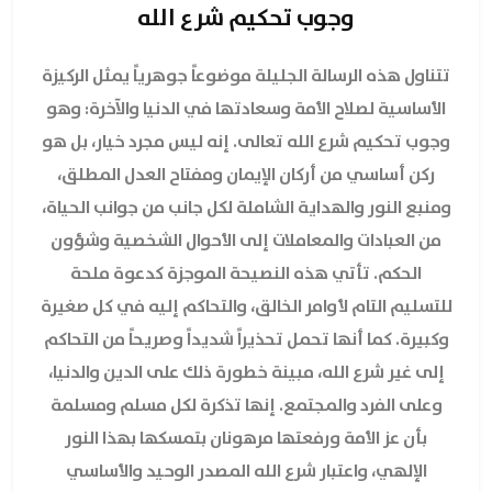
وجوب تحكيم شرع الله
تتناول هذه الرسالة الجليلة موضوعاً جوهرياً يمثل الركيزة
الأساسية لصلاح الأمة وسعادتها في الدنيا والآخرة: وهو
وجوب تحكيم شرع الله تعالى. إنه ليس مجرد خيار، بل هو
ركن أساسي من أركان الإيمان ومفتاح العدل المطلق،
ومنبع النور والهداية الشاملة لكل جانب من جوانب الحياة،
من العبادات والمعاملات إلى الأحوال الشخصية وشؤون
الحكم. تأتي هذه النصيحة الموجزة كدعوة ملحة
للتسليم التام لأوامر الخالق، والتحاكم إليه في كل صغيرة
وكبيرة. كما أنها تحمل تحذيراً شديداً وصريحاً من التحاكم
إلى غير شرع الله، مبينة خطورة ذلك على الدين والدنيا،
وعلى الفرد والمجتمع. إنها تذكرة لكل مسلم ومسلمة
بأن عز الأمة ورفعتها مرهونان بتمسكها بهذا النور
الإلهي، واعتبار شرع الله المصدر الوحيد والأساسي