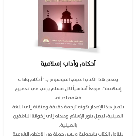
أحكام وآداب إسلامية
يقدم هذا الكتاب القيم، الموسوم بـ "أحكام وآداب
إسلامية"، مرجعاً أساسياً لكل مسلم يرغب في تعميق
فهمه لدينه.
يتميز هذا الإصدار بكونه ترجمة دقيقة ومتقنة إلى اللغة
الصينية، ليصِل بنور الإسلام وهداه إلى إخواننا الناطقين
بالصينية.
يتناول الكتاب بشمولية ويسر، جملة من الأحكام الشرعية