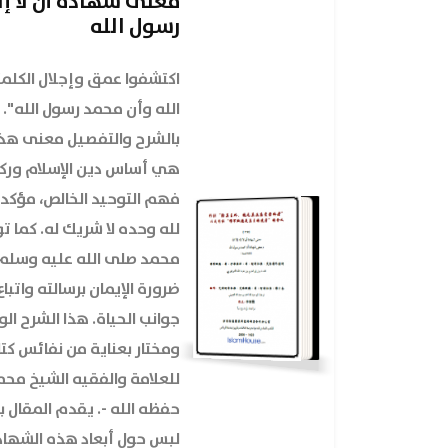
معنى شهادة أن لا إله
رسول الله
اكتشفوا عمق وإجلال الكلمتين
الله وأن محمد رسول الله". 
بالشرح والتفصيل معنى هذه 
هي أساس دين الإسلام وركن
فهم التوحيد الخالص، مؤكدة
لله وحده لا شريك له. كما ت
محمد صلى الله عليه وسلم ك
ضرورة الإيمان برسالته وات
جوانب الحياة. هذا الشرح ا
ومختار بعناية من نفائس كت
للعلامة والفقيه الشيخ محمد
حفظه الله -. يقدم المقال بيا
لبس حول أبعاد هذه الشهاد