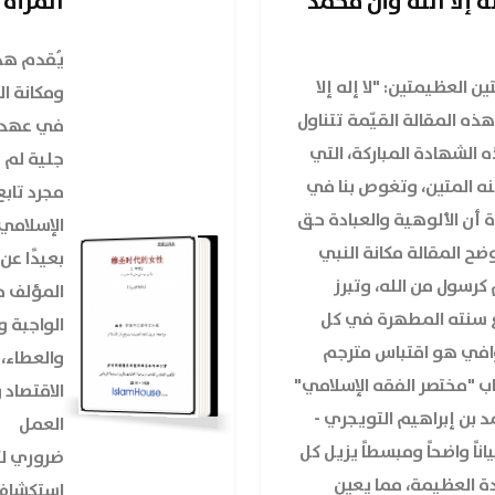
 إلا الله وأن محمد
المرأة
يُقدم هذ
 العظيمتين: "لا إله إلا
ومكانة ال
هذه المقالة القيّمة تتناول
في عهد ا
الشهادة المباركة، التي
جلية لم 
ه المتين، وتغوص بنا في
مجرد تاب
 أن الألوهية والعبادة حق
الإسلامي 
وضح المقالة مكانة النبي
بعيدًا عن
رسول من الله، وتبرز
المؤلف 
باع سنته المطهرة في كل
الواجبة و
لوافي هو اقتباس مترجم
والعطاء،
اب "مختصر الفقه الإسلامي"
الاقتصاد 
 بن إبراهيم التويجري -
العمل
ناً واضحاً ومبسطاً يزيل كل
ضروري لك
ة العظيمة، مما يعين
استكشاف