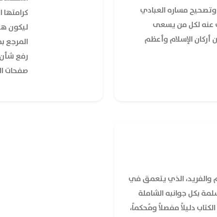
وتصحيح مساره العبادي
كرامتها 
نى عنه لكل من يسعى
ليكون هذ
أركان الإسلام وأعظم
المرجع بم
رفع شأن 
صفحات الت
م والفريد، الذي يتعمق في
سلمة
بكل جوانبه الشاملة
كتاب دليلاً مفصلاً ومُحكماً،