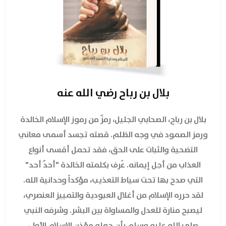
بلال بن رباح رضي الله عنه
بلال بن رباح، الصحابي الجليل، رمزٌ من رموز الإسلام الخالدة
ورمز الصمود في وجه الظلم. قصته تجسد أسمى معاني
التضحية والثبات على الحق، فقد تحمل أقسى أنواع
العذاب من أجل إيمانه. عُرف بكلمته الخالدة "أحدٌ أحد"
التي صدح بها تحت سياط التعذيب، مؤكداً وحدانية الله.
لقد حرره الإسلام من أغلال العبودية والتمييز العنصري،
ليصبح منارة للعدل والمساواة بين البشر. وشرفه النبي
صلى الله عليه وسلم بأن جعله مؤذن الإسلام الأول،