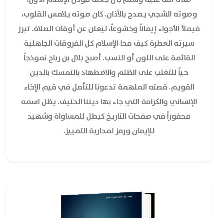
وصوته الشجي يصدح بالآذان. كان صوته يلامس القلوب،
فيملأ الأجواء إيماناً وخشوعاً، ليُعلن عن أوقات الصلاة. تبرز
سيرته العطرة كيف محا الإسلام كل الفروقات الجاهلية
القائمة على اللون أو النسب. أصبح بلال بن رباح نموذجاً
حياً للتغلب على الظلم والاضطهاد بالتمسك بالدين
القويم. قصته الملهمة تدعونا للتأمل في قيم الإخاء
الإنساني والكرامة التي جاء بها ديننا الحنيف. يظل اسمه
محفوراً في صفحات التاريخ كبطل للمساواة وشهيد
للإيمان ورمز لمحاربة التمييز.