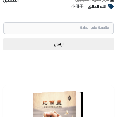
الصينيين
الله الخالق
小册子
ارسال