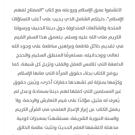
اكتشفوا عمق الإسلام وروعته مع كتاب "المفتاح لفهم
الإسلام"، دليلكم الشامل الذي يجيب على أغلب التساؤلات
الملحة والشائعات المتداولة حول ديننا الحنيف ورسولنا
الكريم صلى الله عليه وسلم. يتعمق هذا السفر القيم
في تقديم دلائل قاطعة وبراهين ساطعة على وجود الله
تعالى ووحدانيته، مستعرضًا المنطق السليم والحجج
الدامغة التي تلامس العقل والقلب وتزيل كل شبهة. كما
يوضح الكتاب بجلاء حقوق المرأة التي صانها الإسلام
وكرّمها بمنزلة لم تشهدها حضارات أخرى، ويُبين حقوق
غير المسلمين التي كفلها لهم ديننا بسماحة وعدل لم
يُعرف له مثيل، مؤكدًا على قيم التعايش والرحمة. ولا
يغفل الكتاب عن إبراز الإعجاز العلمي في القرآن الكريم
والسنة النبوية الشريفة، مستشهدًا بمعجزات كونية
مذهلة اكتشفها العلم الحديث وتثبت عظمة الخالق