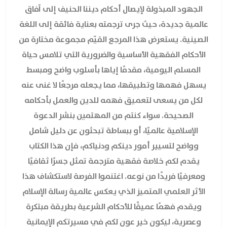
الجهود المبذولة لإيصال أحكام ديننا الحنيف إلى آفاق
عالمية جديدة، حيث جرى ترجمته بعناية فائقة إلى اللغة
الصينية. يستعرض هذا المرجع القيّم مجموعة مختارة من
الأحكام الفقهية الأساسية والضرورية التي تلامس حياة
المسلم اليومية، مقدمًا إياها بأسلوب واضح ومبسط
يسهل فهمها وتطبيقها، مما يجعله مرجعًا لا غنى عنه
لكل من يسعى لتعميق فهمه للدين والعمل بأحكامه
الصحيحة. سواء كنتم من المهتمين بنشر الدعوة
الإسلامية عالميًا، أو ببساطة تبحثون عن دليل شامل
وواضح لتسيير أمور دينكم ودنياكم، فإن هذا الكتاب
يقدم لكم خلاصة فقهية مترجمة تمثل جسرًا ثقافيًا
ومعرفيًا فريدًا من نوعه. اغتنموا الفرصة لاستكشاف هذا
الأثر العلمي المتميز الذي يعكس عالمية رسالة الإسلام
ويقدم فهمًا عميقًا للأحكام الشرعية بطريقة مبتكرة
وعصرية، ليكون خير عون لكم في مسيرتكم الإيمانية