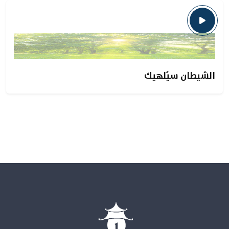
الشيطان سيُلهيك