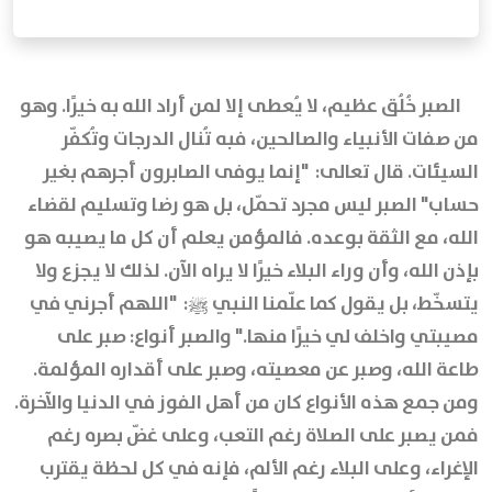
الصبر خُلُق عظيم، لا يُعطى إلا لمن أراد الله به خيرًا. وهو
من صفات الأنبياء والصالحين، فبه تُنال الدرجات وتُكفّر
السيئات. قال تعالى: "إنما يوفى الصابرون أجرهم بغير
حساب" الصبر ليس مجرد تحمّل، بل هو رضا وتسليم لقضاء
الله، مع الثقة بوعده. فالمؤمن يعلم أن كل ما يصيبه هو
بإذن الله، وأن وراء البلاء خيرًا لا يراه الآن. لذلك لا يجزع ولا
يتسخّط، بل يقول كما علّمنا النبي ﷺ: "اللهم أجرني في
مصيبتي واخلف لي خيرًا منها." والصبر أنواع: صبر على
طاعة الله، وصبر عن معصيته، وصبر على أقداره المؤلمة.
ومن جمع هذه الأنواع كان من أهل الفوز في الدنيا والآخرة.
فمن يصبر على الصلاة رغم التعب، وعلى غضّ بصره رغم
الإغراء، وعلى البلاء رغم الألم، فإنه في كل لحظة يقترب