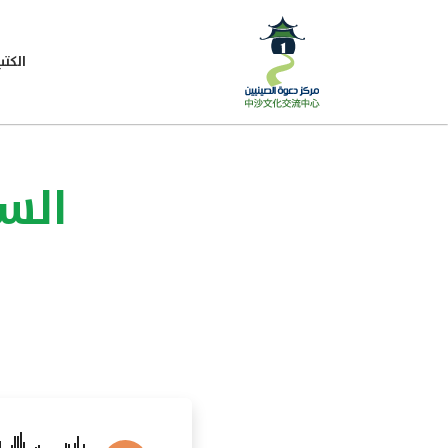
الكتب
السل