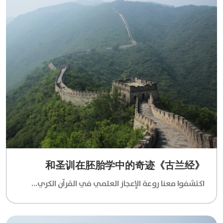
《古兰经》和圣训在胚胎学中的奇迹
اكتشفوا معنا روعة الإعجاز العلمي في القرآن الكري...