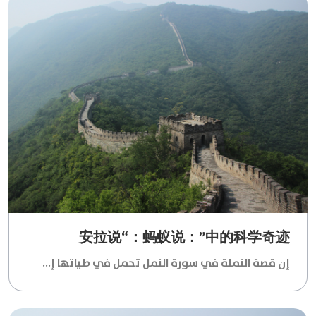
安拉说“：蚂蚁说：”中的科学奇迹
إن قصة النملة في سورة النمل تحمل في طياتها إ...