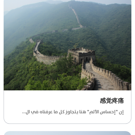
感觉疼痛
إن "إحساس الألم" هنا يتجاوز كل ما عرفناه في ال...