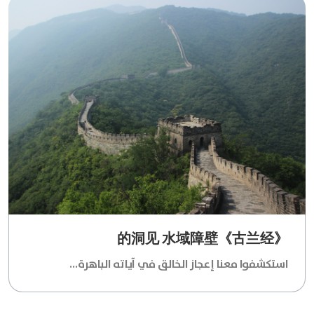
《古兰经》的洞见 水域障壁
استكشفوا معنا إعجاز الخالق في آياته الباهرة...